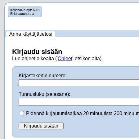
Ohita
Kellonaika nyt:
6.18
Ei kirjautuneena
navigointi
Anna käyttäjätietosi
Kirjaudu sisään
Lue ohjeet oikealta ('
Ohjeet
'-otsikon alta).
Kirjastokortin numero:
Tunnusluku (salasana):
Pidennä kirjautumisaikaa 20 minuutista 200 minuutt